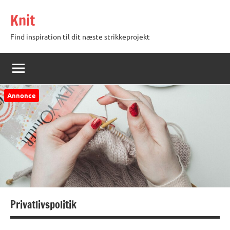
Videre
Knit
til
indhold
Find inspiration til dit næste strikkeprojekt
Annonce
Privatlivspolitik