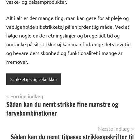
vaske- og balsamprodukter.
Alt i alt er der mange ting, man kan gøre for at pleje og
vedligeholde sit strikketøj på en ordentlig måde. Ved at
følge nogle enkle retningslinjer og bruge lidt tid og
omtanke på sit strikketøj kan man forlænge dets levetid
og bevare dets skønhed og funktionalitet i mange år
fremover.
Strikketips og teknikker
Indlægsnavigation
Forrige indlæg
Sådan kan du nemt strikke fine mønstre og
farvekombinationer
Næste indlæg
Sådan kan du nemt tilpasse strikkeopskrifter til