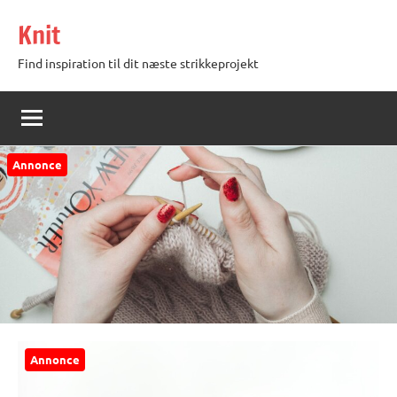
Videre
Knit
til
indhold
Find inspiration til dit næste strikkeprojekt
Annonce
Annonce