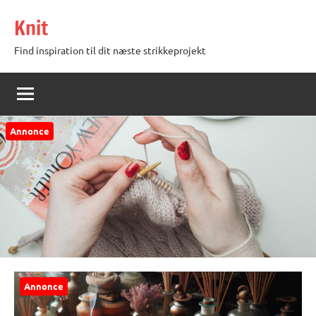
Videre
Knit
til
indhold
Find inspiration til dit næste strikkeprojekt
Annonce
Annonce