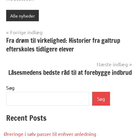
Alle nyheder
Indlægsnavigation
Forrige indlæg
Fra drøm til virkelighed: Historier fra galtrup
efterskoles tidligere elever
Næste indlæg
Låsesmedens bedste råd til at forebygge indbrud
Søg
Søg
Recent Posts
Øreringe i sølv passer til enhver anledning