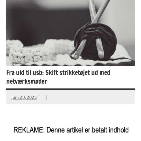
Fra uld til usb: Skift strikketøjet ud med
netværksmøder
juni 20, 2025