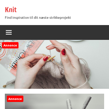
Videre
Knit
til
indhold
Find inspiration til dit næste strikkeprojekt
Annonce
Annonce