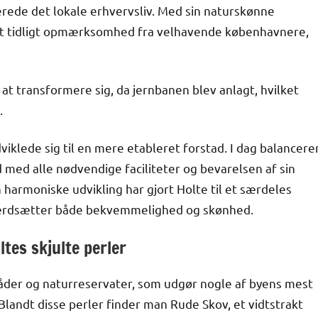
erede det lokale erhvervsliv. Med sin naturskønne
et tidligt opmærksomhed fra velhavende københavnere,
at transformere sig, da jernbanen blev anlagt, hvilket
.
dviklede sig til en mere etableret forstad. I dag balancere
med alle nødvendige faciliteter og bevarelsen af sin
harmoniske udvikling har gjort Holte til et særdeles
r værdsætter både bekvemmelighed og skønhed.
tes skjulte perler
åder og naturreservater, som udgør nogle af byens mest
andt disse perler finder man Rude Skov, et vidtstrakt