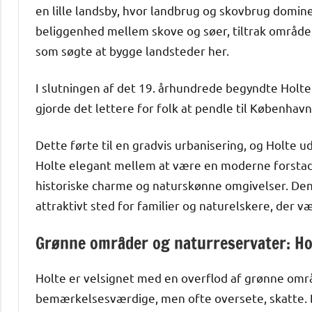
en lille landsby, hvor landbrug og skovbrug domin
beliggenhed mellem skove og søer, tiltrak områd
som søgte at bygge landsteder her.
I slutningen af det 19. århundrede begyndte Holte 
gjorde det lettere for folk at pendle til København
Dette førte til en gradvis urbanisering, og Holte u
Holte elegant mellem at være en moderne forstad 
historiske charme og naturskønne omgivelser. Den 
attraktivt sted for familier og naturelskere, de
Grønne områder og naturreservater: Hol
Holte er velsignet med en overflod af grønne omr
bemærkelsesværdige, men ofte oversete, skatte. Bl