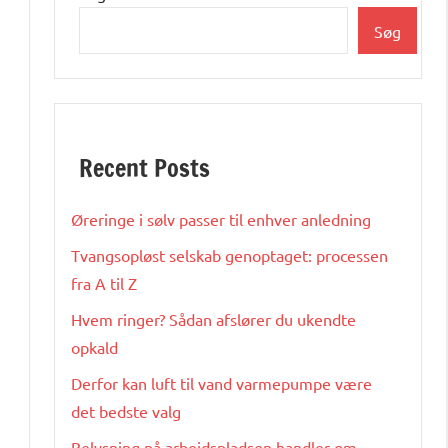
Søg
Recent Posts
Øreringe i sølv passer til enhver anledning
Tvangsopløst selskab genoptaget: processen
fra A til Z
Hvem ringer? Sådan afslører du ukendte
opkald
Derfor kan luft til vand varmepumpe være
det bedste valg
Belysning på arbejdspladsen handler om