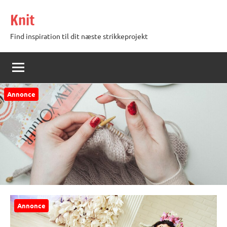
Videre
Knit
til
indhold
Find inspiration til dit næste strikkeprojekt
Annonce
Annonce