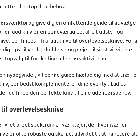
rette til netop dine behov.
ndørsværktøj og give dig en omfattende guide til at vælge
or en god kniv er en uundværlig del af dit udstyr, og
ve, der findes – fra jagtknive til overlevelsesknive. For a
ve dig tips til vedligeholdelse og pleje. Til sidst vil vi dele
 topvalg til forskellige udendørsaktiviteter.
 en nybegynder, vil denne guide hjælpe dig med at træffe
kniv, der bedst komplementerer dine eventyr. Lad os
r og finde den perfekte kniv til dine udendørsbehov.
 til overlevelsesknive
r vi et bredt spektrum af værktøjer, der hver især er
nive er ofte robuste og skarpe, udviklet til at håndtere alt