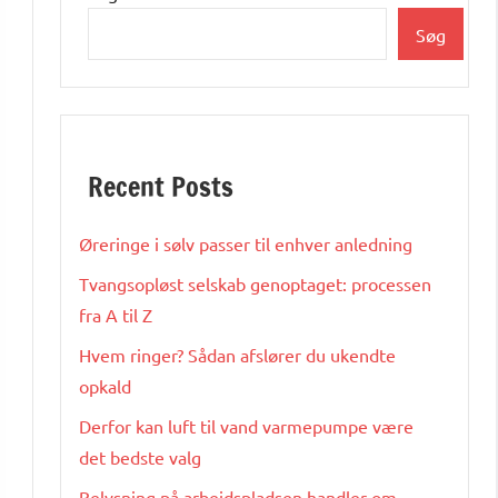
Søg
Recent Posts
Øreringe i sølv passer til enhver anledning
Tvangsopløst selskab genoptaget: processen
fra A til Z
Hvem ringer? Sådan afslører du ukendte
opkald
Derfor kan luft til vand varmepumpe være
det bedste valg
Belysning på arbejdspladsen handler om