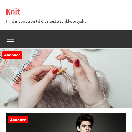
Videre
Knit
til
indhold
Find inspiration til dit næste strikkeprojekt
Annonce
Annonce