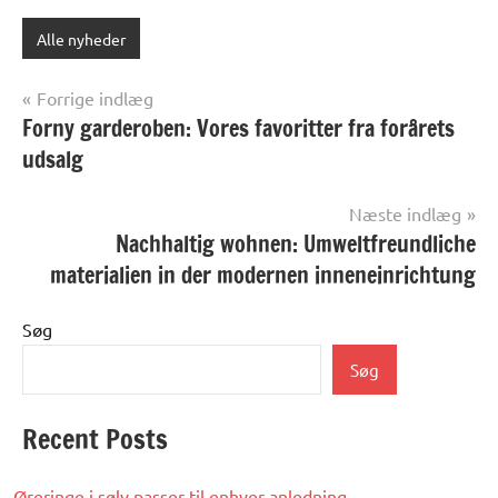
Alle nyheder
Indlægsnavigation
Forrige indlæg
Forny garderoben: Vores favoritter fra forårets
udsalg
Næste indlæg
Nachhaltig wohnen: Umweltfreundliche
materialien in der modernen inneneinrichtung
Søg
Søg
Recent Posts
Øreringe i sølv passer til enhver anledning