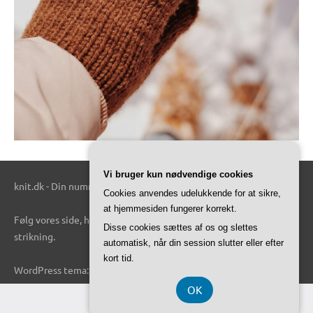
Vi bruger kun nødvendige cookies
knit.dk - Din nummer 1 kilde til alt relateret til strik.
Cookies anvendes udelukkende for at sikre,
at hjemmesiden fungerer korrekt.
Følg vores side, hvis du er en person, der gerne vil vide mere om
Disse cookies sættes af os og slettes
strikning.
automatisk, når din session slutter eller efter
kort tid.
WordPress tema: Dynamico by ThemeZee.
OK
CVR-Nummer 374 077 39