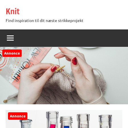
Videre
Knit
til
indhold
Find inspiration til dit næste strikkeprojekt
Annonce
Annonce