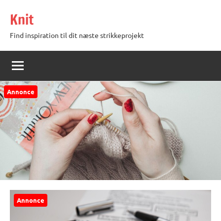
Videre
Knit
til
indhold
Find inspiration til dit næste strikkeprojekt
Annonce
Annonce