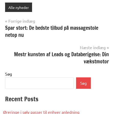
Alle nyheder
Indlægsnavigation
Forrige indlæg
Spar stort: De bedste tilbud på massagestole
netop nu
Næste indlæg
Mestr kunsten af Leads og Databerigelse: Din
vækstmotor
Søg
Søg
Recent Posts
Øreringe i sølv passer til enhver anledning