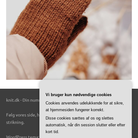
Vi bruger kun nødvendige cookies
knit.dk - Din nummer 1 kilde til alt relateret til strik.
Cookies anvendes udelukkende for at sikre,
at hjemmesiden fungerer korrekt.
Følg vores side, hvis du er en person, der gerne vil vide mere om
Disse cookies sættes af os og slettes
strikning.
automatisk, når din session slutter eller efter
kort tid.
WordPress tema: Dynamico by ThemeZee.