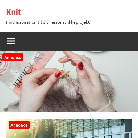
Videre
Knit
til
indhold
Find inspiration til dit næste strikkeprojekt
Annonce
Annonce