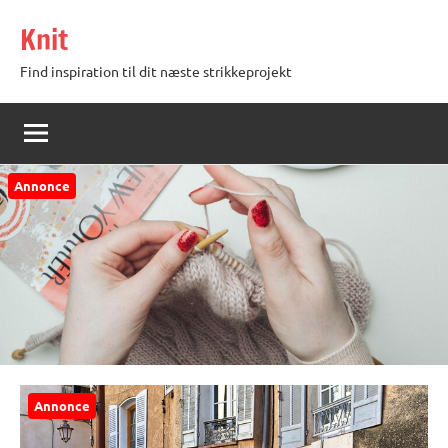
Videre
Knit
til
indhold
Find inspiration til dit næste strikkeprojekt
Annonce
Annonce